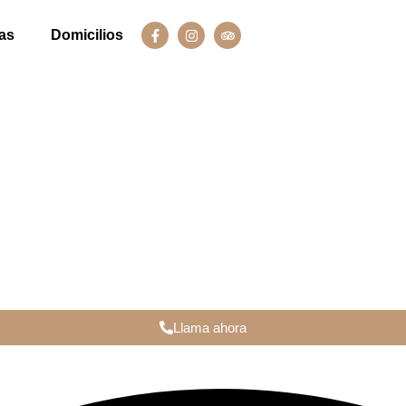
as
Domicilios
Llama ahora