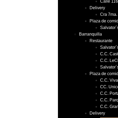
Calle 116
Delivery
Cra 7ma. 
Plaza de comi
Salvator´
Barranquilla
Restaurante
Salvator´
C.C. Cas
C.C. Le
Salvator´
Plaza de comi
C.C. Viva
CC. Unico
C.C. Port
C.C. Par
C.C. Gran
Delivery