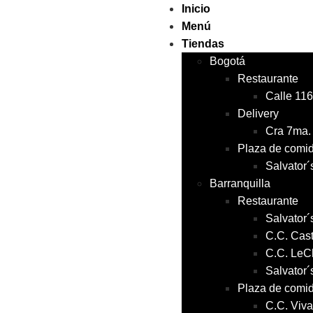
Inicio
Menú
Tiendas
Bogotá
Restaurante
Calle 116
Delivery
Cra 7ma. 
Plaza de comi
Salvator´
Barranquilla
Restaurante
Salvator´
C.C. Cas
C.C. Le
Salvator´
Plaza de comi
C.C. Viva