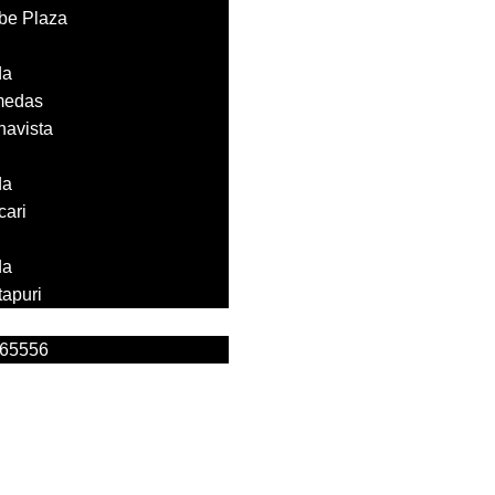
ibe Plaza
da
medas
navista
da
cari
da
tapuri
165556