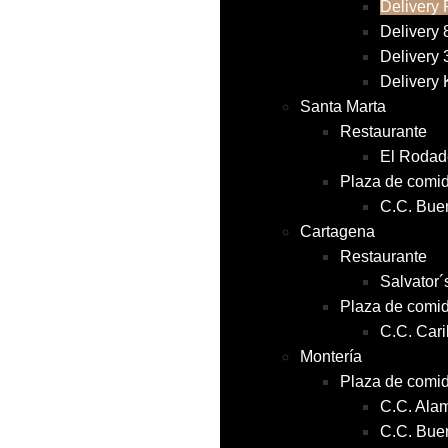
Delivery 
Delivery 
Delivery 
Delivery
Santa Marta
Restaurante
El Rodad
Plaza de comi
C.C. Bue
Cartagena
Restaurante
Salvator
Plaza de comi
C.C. Car
Montería
Plaza de comi
C.C. Ala
C.C. Bue