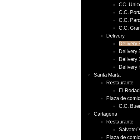
CC. Unico
C.C. Port
C.C. Par
C.C. Gran
Delivery
Delivery 
Delivery 
Delivery 
Delivery
Santa Marta
Restaurante
El Rodad
Plaza de comi
C.C. Bue
Cartagena
Restaurante
Salvator
Plaza de comi