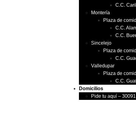
C.C. Car
Montería
Plaza de comi
C.C. Ala
C.C. Bue
Sincelejo
Plaza de comi
C.C. Gua
Valledupar
Plaza de comi
C.C. Gua
Domicilios
Pide tu aquí – 3009