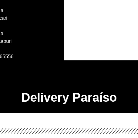
da
cari
da
tapuri
165556
Delivery Paraíso