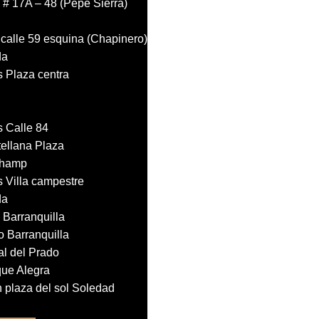
 # 17A – 48 (Pepe Sierra)
calle 59 esquina (Chapinero)
da
s Plaza centra
s Calle 84
tellana Plaza
Champ
s Villa campestre
da
 Barranquilla
 Barranquilla
al del Prado
que Alegra
 plaza del sol Soledad