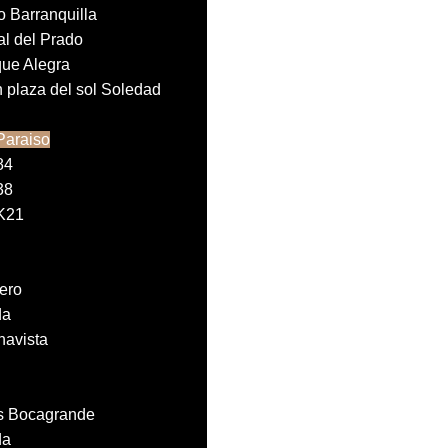
 Barranquilla
al del Prado
que Alegra
 plaza del sol Soledad
Paraiso
84
38
 K21
ero
da
navista
´s Bocagrande
da