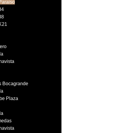
Paraiso
84
38
 K21
ero
da
navista
´s Bocagrande
da
ibe Plaza
da
medas
navista