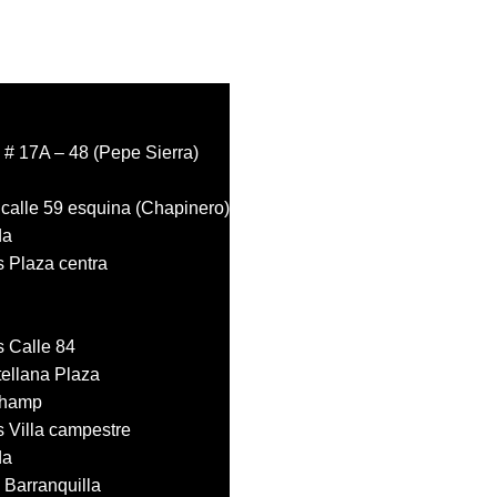
 # 17A – 48 (Pepe Sierra)
calle 59 esquina (Chapinero)
da
s Plaza centra
s Calle 84
tellana Plaza
Champ
s Villa campestre
da
 Barranquilla